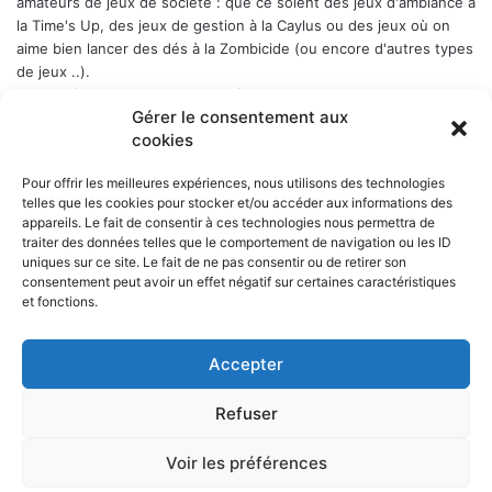
amateurs de jeux de société : que ce soient des jeux d'ambiance à
la Time's Up, des jeux de gestion à la Caylus ou des jeux où on
aime bien lancer des dés à la Zombicide (ou encore d'autres types
de jeux ..).
Les soirées-jeux sont ouvertes à tous (enfin quand même plutôt
Gérer le consentement aux
aux adultes). Elles ont lieu chaque Week-end en alternance : 1er
cookies
samedi du mois, puis vendredi, puis samedi etc..., a Belbex (6
Place de Belbex) à partir de 20h .. et jusqu'à souvent bien après
Pour offrir les meilleures expériences, nous utilisons des technologies
minuit...
telles que les cookies pour stocker et/ou accéder aux informations des
La cotisation annuelle est de 10 € (mais le trésorier est indulgent
appareils. Le fait de consentir à ces technologies nous permettra de
envers les curieux qui viennent une fois comme ça ...)
Donc, si
traiter des données telles que le comportement de navigation ou les ID
cela vous dit, n'hésitez pas !
uniques sur ce site. Le fait de ne pas consentir ou de retirer son
consentement peut avoir un effet négatif sur certaines caractéristiques
et fonctions.
Accepter
NOS PARTENAIRES
Refuser
La ville d'Aurillac
La réponse ludique - 10 rue Victor Hugo, 15000 Aurillac
L'angle du jeu - 5 rue Marchande, 15000 Aurillac
Voir les préférences