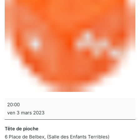
Soirée
20:00
jeux
ven 3 mars 2023
de
sociétés
Tête de pioche
6 Place de Belbex
(Salle des Enfants Terribles)