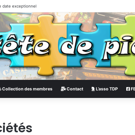
e date exceptionnel
Collection des membres
Contact
L’asso TDP
F
ciétés