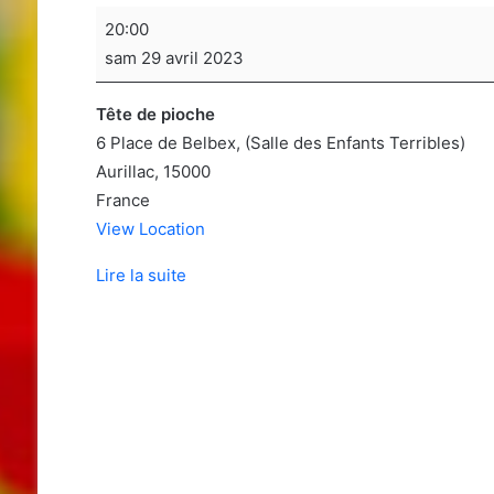
Soirée
20:00
jeux
sam 29 avril 2023
de
sociétés
Tête de pioche
6 Place de Belbex
(Salle des Enfants Terribles)
Aurillac
,
15000
France
View Location
Lire la suite