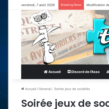
vendredi, 7 août 2026
Breaking News
Modification d
Accueil
Discord de l’Asso
Accueil
/
General
/
Soirée jeux de sociétés
Soirée jeux de so