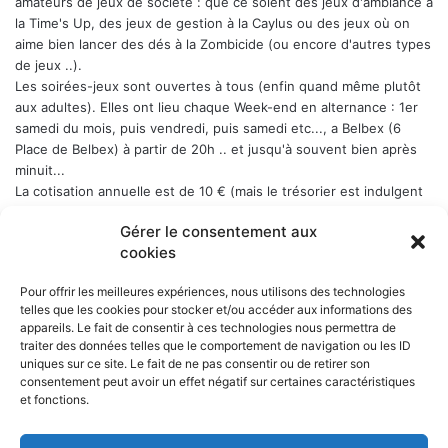
amateurs de jeux de société : que ce soient des jeux d'ambiance à
la Time's Up, des jeux de gestion à la Caylus ou des jeux où on
aime bien lancer des dés à la Zombicide (ou encore d'autres types
de jeux ..).
Les soirées-jeux sont ouvertes à tous (enfin quand même plutôt
aux adultes). Elles ont lieu chaque Week-end en alternance : 1er
samedi du mois, puis vendredi, puis samedi etc..., a Belbex (6
Place de Belbex) à partir de 20h .. et jusqu'à souvent bien après
minuit...
La cotisation annuelle est de 10 € (mais le trésorier est indulgent
envers les curieux qui viennent une fois comme ça ...)
Donc, si
Gérer le consentement aux
cela vous dit, n'hésitez pas !
cookies
Pour offrir les meilleures expériences, nous utilisons des technologies
telles que les cookies pour stocker et/ou accéder aux informations des
appareils. Le fait de consentir à ces technologies nous permettra de
NOS PARTENAIRES
traiter des données telles que le comportement de navigation ou les ID
uniques sur ce site. Le fait de ne pas consentir ou de retirer son
La ville d'Aurillac
consentement peut avoir un effet négatif sur certaines caractéristiques
La réponse ludique - 10 rue Victor Hugo, 15000 Aurillac
et fonctions.
L'angle du jeu - 5 rue Marchande, 15000 Aurillac