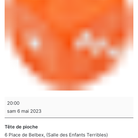
Soirée
20:00
jeux
sam 6 mai 2023
de
sociétés
Tête de pioche
6 Place de Belbex
(Salle des Enfants Terribles)