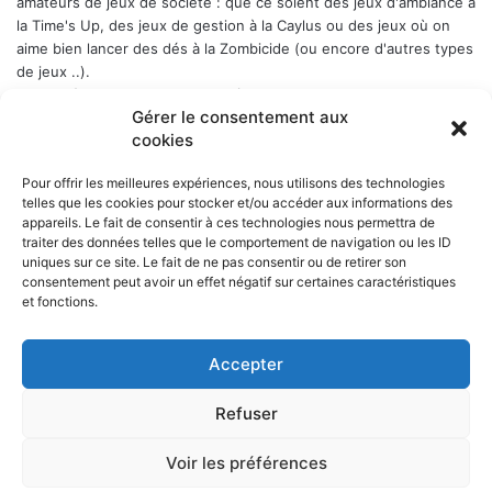
amateurs de jeux de société : que ce soient des jeux d'ambiance à
la Time's Up, des jeux de gestion à la Caylus ou des jeux où on
aime bien lancer des dés à la Zombicide (ou encore d'autres types
de jeux ..).
Les soirées-jeux sont ouvertes à tous (enfin quand même plutôt
Gérer le consentement aux
aux adultes). Elles ont lieu chaque Week-end en alternance : 1er
cookies
samedi du mois, puis vendredi, puis samedi etc..., a Belbex (6
Place de Belbex) à partir de 20h .. et jusqu'à souvent bien après
Pour offrir les meilleures expériences, nous utilisons des technologies
minuit...
telles que les cookies pour stocker et/ou accéder aux informations des
La cotisation annuelle est de 10 € (mais le trésorier est indulgent
appareils. Le fait de consentir à ces technologies nous permettra de
envers les curieux qui viennent une fois comme ça ...)
Donc, si
traiter des données telles que le comportement de navigation ou les ID
cela vous dit, n'hésitez pas !
uniques sur ce site. Le fait de ne pas consentir ou de retirer son
consentement peut avoir un effet négatif sur certaines caractéristiques
et fonctions.
Accepter
NOS PARTENAIRES
Refuser
La ville d'Aurillac
La réponse ludique - 10 rue Victor Hugo, 15000 Aurillac
L'angle du jeu - 5 rue Marchande, 15000 Aurillac
Voir les préférences