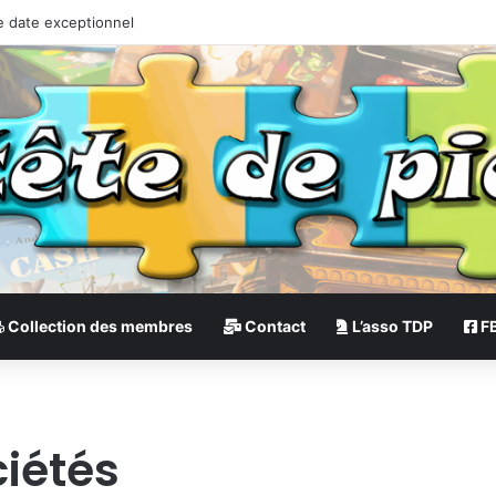
e date exceptionnel
Collection des membres
Contact
L’asso TDP
F
ciétés