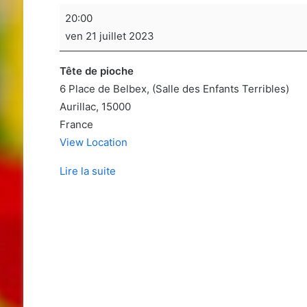
Soirée
20:00
jeux
ven 21 juillet 2023
de
sociétés
Tête de pioche
6 Place de Belbex
(Salle des Enfants Terribles)
Aurillac
,
15000
France
View Location
Lire la suite