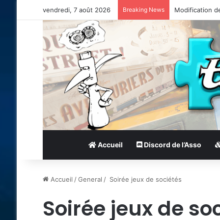
vendredi, 7 août 2026
Breaking News
Modification d
Accueil
Discord de l’Asso
Accueil
/
General
/
Soirée jeux de sociétés
Soirée jeux de so