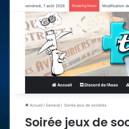
vendredi, 7 août 2026
Breaking News
Modification d
Accueil
Discord de l’Asso
Accueil
/
General
/
Soirée jeux de sociétés
Soirée jeux de so