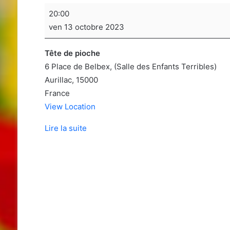
Soirée
20:00
jeux
ven 13 octobre 2023
de
sociétés
Tête de pioche
6 Place de Belbex
(Salle des Enfants Terribles)
Aurillac
,
15000
France
View Location
Lire la suite