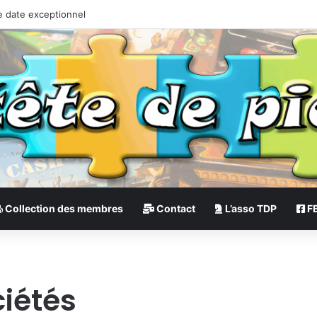
e date exceptionnel
Collection des membres
Contact
L’asso TDP
F
ciétés