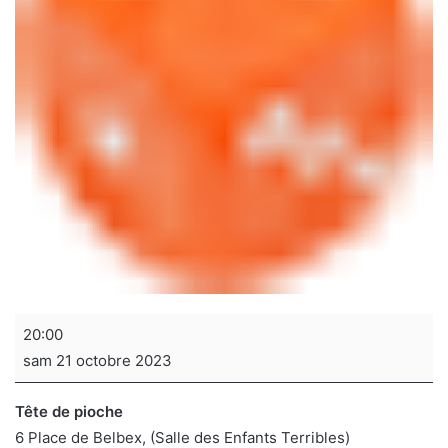
Soirée
20:00
jeux
sam 21 octobre 2023
de
sociétés
Tête de pioche
6 Place de Belbex
(Salle des Enfants Terribles)