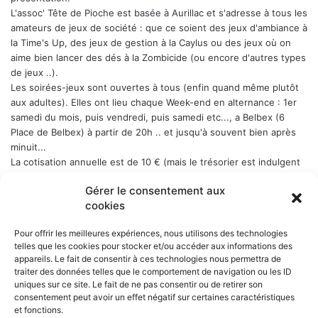
L'assoc' Tête de Pioche est basée à Aurillac et s'adresse à tous les
amateurs de jeux de société : que ce soient des jeux d'ambiance à
la Time's Up, des jeux de gestion à la Caylus ou des jeux où on
aime bien lancer des dés à la Zombicide (ou encore d'autres types
de jeux ..).
Les soirées-jeux sont ouvertes à tous (enfin quand même plutôt
aux adultes). Elles ont lieu chaque Week-end en alternance : 1er
samedi du mois, puis vendredi, puis samedi etc..., a Belbex (6
Place de Belbex) à partir de 20h .. et jusqu'à souvent bien après
minuit...
La cotisation annuelle est de 10 € (mais le trésorier est indulgent
envers les curieux qui viennent une fois comme ça ...)
Donc, si
Gérer le consentement aux
cela vous dit, n'hésitez pas !
cookies
Pour offrir les meilleures expériences, nous utilisons des technologies
telles que les cookies pour stocker et/ou accéder aux informations des
appareils. Le fait de consentir à ces technologies nous permettra de
NOS PARTENAIRES
traiter des données telles que le comportement de navigation ou les ID
uniques sur ce site. Le fait de ne pas consentir ou de retirer son
La ville d'Aurillac
consentement peut avoir un effet négatif sur certaines caractéristiques
La réponse ludique - 10 rue Victor Hugo, 15000 Aurillac
et fonctions.