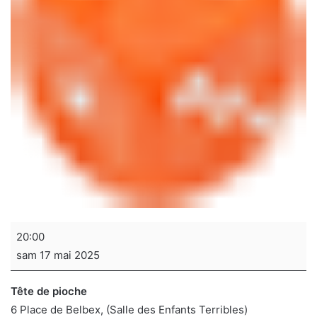
Soirée
20:00
jeux
sam 17 mai 2025
de
sociétés
Tête de pioche
6 Place de Belbex
(Salle des Enfants Terribles)