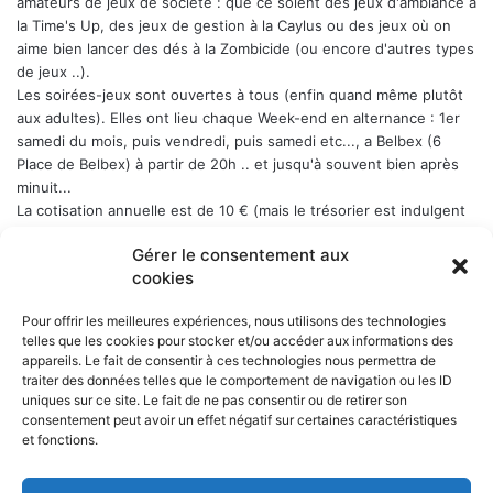
amateurs de jeux de société : que ce soient des jeux d'ambiance à
la Time's Up, des jeux de gestion à la Caylus ou des jeux où on
aime bien lancer des dés à la Zombicide (ou encore d'autres types
de jeux ..).
Les soirées-jeux sont ouvertes à tous (enfin quand même plutôt
aux adultes). Elles ont lieu chaque Week-end en alternance : 1er
samedi du mois, puis vendredi, puis samedi etc..., a Belbex (6
Place de Belbex) à partir de 20h .. et jusqu'à souvent bien après
minuit...
La cotisation annuelle est de 10 € (mais le trésorier est indulgent
envers les curieux qui viennent une fois comme ça ...)
Donc, si
Gérer le consentement aux
cela vous dit, n'hésitez pas !
cookies
Pour offrir les meilleures expériences, nous utilisons des technologies
telles que les cookies pour stocker et/ou accéder aux informations des
appareils. Le fait de consentir à ces technologies nous permettra de
NOS PARTENAIRES
traiter des données telles que le comportement de navigation ou les ID
uniques sur ce site. Le fait de ne pas consentir ou de retirer son
La ville d'Aurillac
consentement peut avoir un effet négatif sur certaines caractéristiques
La réponse ludique - 10 rue Victor Hugo, 15000 Aurillac
et fonctions.
L'angle du jeu - 5 rue Marchande, 15000 Aurillac