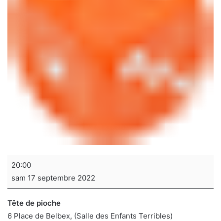
Soirée
20:00
jeux
sam 17 septembre 2022
de
sociétés
Tête de pioche
6 Place de Belbex
(Salle des Enfants Terribles)