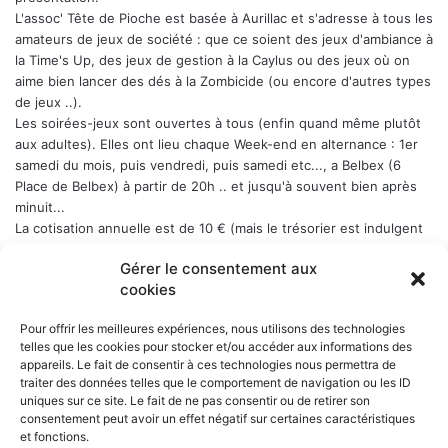
L'assoc' Tête de Pioche est basée à Aurillac et s'adresse à tous les
amateurs de jeux de société : que ce soient des jeux d'ambiance à
la Time's Up, des jeux de gestion à la Caylus ou des jeux où on
aime bien lancer des dés à la Zombicide (ou encore d'autres types
de jeux ..).
Les soirées-jeux sont ouvertes à tous (enfin quand même plutôt
aux adultes). Elles ont lieu chaque Week-end en alternance : 1er
samedi du mois, puis vendredi, puis samedi etc..., a Belbex (6
Place de Belbex) à partir de 20h .. et jusqu'à souvent bien après
minuit...
La cotisation annuelle est de 10 € (mais le trésorier est indulgent
envers les curieux qui viennent une fois comme ça ...)
Donc, si
Gérer le consentement aux
cela vous dit, n'hésitez pas !
cookies
Pour offrir les meilleures expériences, nous utilisons des technologies
telles que les cookies pour stocker et/ou accéder aux informations des
appareils. Le fait de consentir à ces technologies nous permettra de
NOS PARTENAIRES
traiter des données telles que le comportement de navigation ou les ID
uniques sur ce site. Le fait de ne pas consentir ou de retirer son
La ville d'Aurillac
consentement peut avoir un effet négatif sur certaines caractéristiques
La réponse ludique - 10 rue Victor Hugo, 15000 Aurillac
et fonctions.