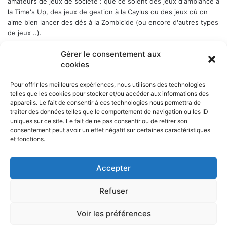
amateurs de jeux de société : que ce soient des jeux d'ambiance à
la Time's Up, des jeux de gestion à la Caylus ou des jeux où on
aime bien lancer des dés à la Zombicide (ou encore d'autres types
de jeux ..).
Les soirées-jeux sont ouvertes à tous (enfin quand même plutôt
Gérer le consentement aux
aux adultes). Elles ont lieu chaque Week-end en alternance : 1er
cookies
samedi du mois, puis vendredi, puis samedi etc..., a Belbex (6
Place de Belbex) à partir de 20h .. et jusqu'à souvent bien après
Pour offrir les meilleures expériences, nous utilisons des technologies
minuit...
telles que les cookies pour stocker et/ou accéder aux informations des
La cotisation annuelle est de 10 € (mais le trésorier est indulgent
appareils. Le fait de consentir à ces technologies nous permettra de
envers les curieux qui viennent une fois comme ça ...)
Donc, si
traiter des données telles que le comportement de navigation ou les ID
cela vous dit, n'hésitez pas !
uniques sur ce site. Le fait de ne pas consentir ou de retirer son
consentement peut avoir un effet négatif sur certaines caractéristiques
et fonctions.
Accepter
NOS PARTENAIRES
Refuser
La ville d'Aurillac
La réponse ludique - 10 rue Victor Hugo, 15000 Aurillac
L'angle du jeu - 5 rue Marchande, 15000 Aurillac
Voir les préférences