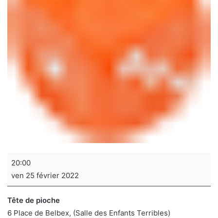
Soirée
20:00
jeux
ven 25 février 2022
de
sociétés
Tête de pioche
6 Place de Belbex
(Salle des Enfants Terribles)